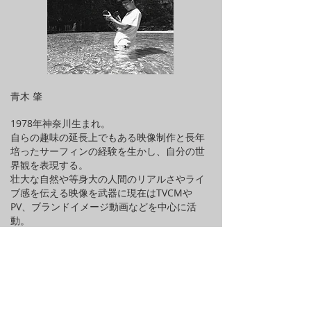
青木 肇
1978年神奈川生まれ。
自らの趣味の延長上でもある映像制作と長年
培ったサーフィンの経験を生かし、自分の世
界観を表現する。
壮大な自然や等身大の人間のリアルさやライ
ブ感を伝える映像を武器に現在はTVCMや
PV、ブランドイメージ動画などを中心に活
動。
Born in 1978 in Kanagawa.
My work is the extension of my view of the world. Surfing
for whole my life and creating video productions with my
experiences. Creating promotional video for branding and
TV commercials. Specialized in capturing amazing nature