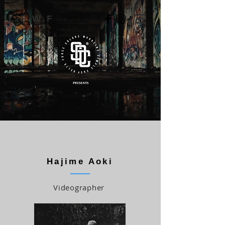
L.S.W.F
Hajime Aoki
Videographer