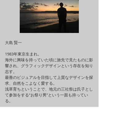
大島 賢一
1983年東京生まれ。
海外に興味を持っていた頃に旅先で見たものに影
響され、グラフィックデザインという存在を知り
志す。
最善のビジュアルを目指して上質なデザインを探
求、自然をこよなく愛する。
浅草育ちということで、地元の三社祭は氏子とし
て参加をする“お祭り男”という一面も持ってい
る。
I am influenced by BOOK which I watched when I like trips and
was interested abroad and know the existence called the graphic
design and want to be you.
I search a refined and refined design and love nature deeply.
Concerning the Asakusa breeding born in Tokyo, the local three